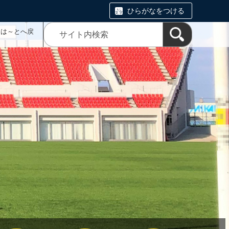
ひらがなをつける
ムは～とへ戻