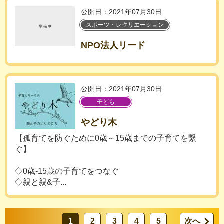
公開日：2021年07月30日
スポーツ・レクリエーション
NPO法人リード
公開日：2021年07月30日
子ども
やどり木
【孤育てを防ぐために0歳～15歳までの子育てを繋
ぐ】
◇0歳-15歳の子育てをつなぐ
◇親と親&子...
1
2
3
4
5
次へ