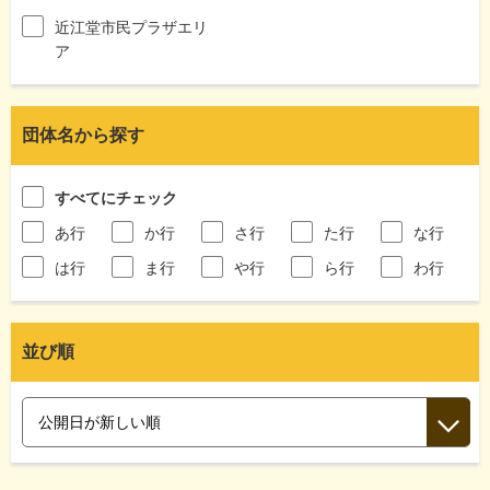
近江堂市民プラザエリ
ア
団体名から探す
すべてにチェック
あ行
か行
さ行
た行
な行
は行
ま行
や行
ら行
わ行
並び順