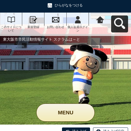
ひらがなをつける
このサイトにつ
新規登録
お問い合わせ
個人会員ログイ
東大阪市市民活
いて
ン
動情報サイト ス
クラムは～とへ
戻る
東大阪市市民活動情報サイト スクラムは～と
MENU