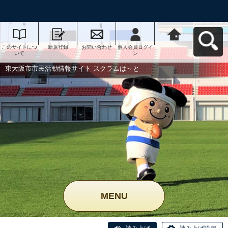
このサイトにつ
新規登録
お問い合わせ
個人会員ログイ
東大阪市市民活
いて
ン
動情報サイト ス
クラムは～とへ
戻る
東大阪市市民活動情報サイト スクラムは～と
MENU