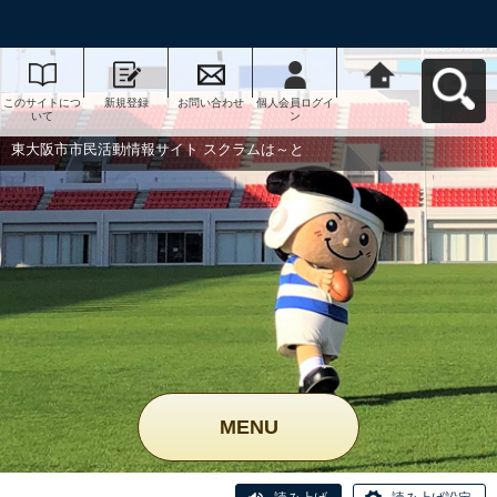
このサイトにつ
新規登録
お問い合わせ
個人会員ログイ
東大阪市市民活
いて
ン
動情報サイト ス
クラムは～とへ
戻る
東大阪市市民活動情報サイト スクラムは～と
MENU