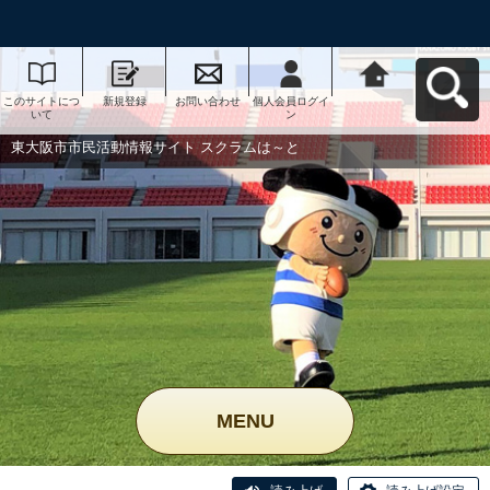
このサイトにつ
新規登録
お問い合わせ
個人会員ログイ
東大阪市市民活
いて
ン
動情報サイト ス
クラムは～とへ
戻る
東大阪市市民活動情報サイト スクラムは～と
MENU