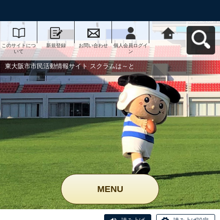
このサイトにつ
新規登録
お問い合わせ
個人会員ログイ
東大阪市市民活
いて
ン
動情報サイト ス
クラムは～とへ
戻る
東大阪市市民活動情報サイト スクラムは～と
MENU