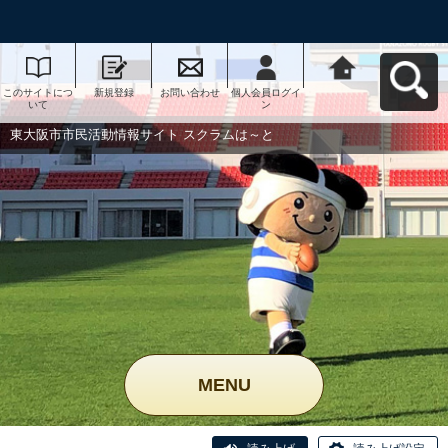
このサイトにつ
新規登録
お問い合わせ
個人会員ログイ
東大阪市市民活
いて
ン
動情報サイト ス
クラムは～とへ
戻る
東大阪市市民活動情報サイト スクラムは～と
MENU