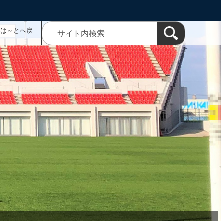
ムは～とへ戻