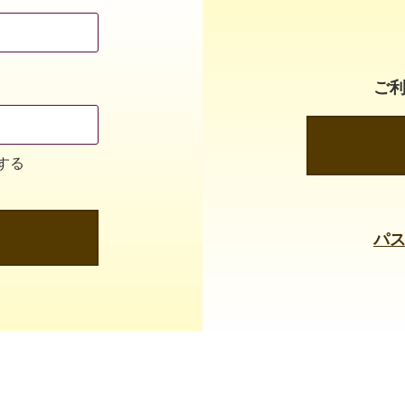
ご
する
パ