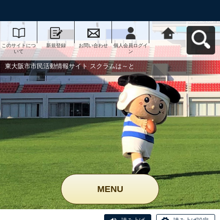
このサイトにつ
新規登録
お問い合わせ
個人会員ログイ
東大阪市市民活
いて
ン
動情報サイト ス
クラムは～とへ
戻る
東大阪市市民活動情報サイト スクラムは～と
MENU