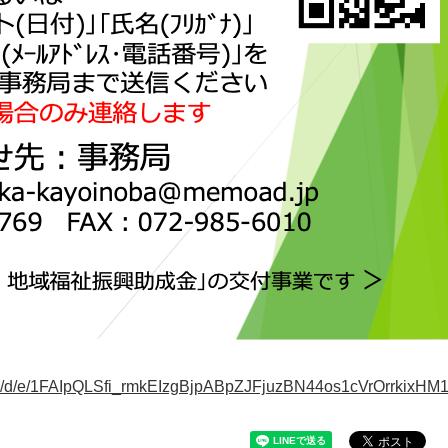
rms/d/e/1FAIpQLSfi_rmkEIzgBjpABpZJFjuzBN44os1cVrOrrkixH