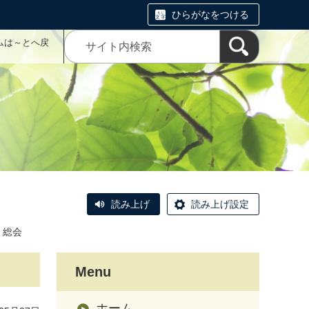
ひらがなをつける
ムは～とへ戻
読み上げ
読み上げ設定
 総会
Menu
ホーム