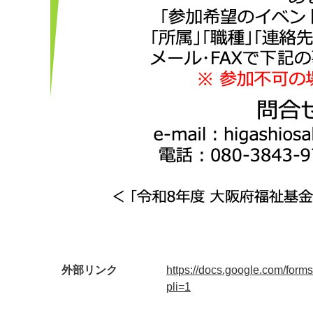
外部リンク
https://docs.google.com/fo
pli=1