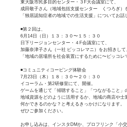
東大阪市民多目的センター・３F大会議室にて、
成田敬子さん（地域包括支援センター くつろぎ）
「独居認知症者の地域での生活支援」についてお話
◾️第２回は、
6月14日（日）１３：３０〜１５：３０
日下リージョンセンター・４F会議室にて、
加藤奈津子さん（一社 ピッコレマニ）をお招きして
「地域の居場所を社会装置にするために〜ピッコレ
◾️コミュニティコーピング体験会
7月23日（木）１８：３０〜２０：３０
イコーラム・第2研修室にて、開催。
ゲームを通じて「傾聴すること」「つながること」
地域資源をどのように活用するか、地域の商店や士
何かできるのかな？と考えるきっかけになります。
ぜひご参加ください。
お申し込みは、インスタDMか、プロフリンク「小