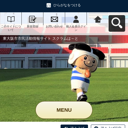
ひらがなをつける
このサイトにつ
新規登録
お問い合わせ
個人会員ログイ
東大阪市市民活
いて
ン
動情報サイト ス
クラムは～とへ
戻る
東大阪市市民活動情報サイト スクラムは～と
MENU