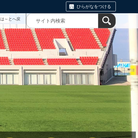
ひらがなをつける
ムは～とへ戻