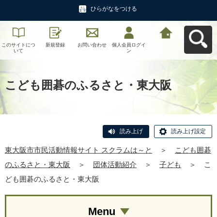
ひらがなをつける
このサイトにつ
新規登録
お問い合わせ
個人会員ログイ
東大阪市市民活
いて
ン
動情報サイト ス
クラムは～とへ
戻る
こども囲碁のふるさと・東大阪
読み上げ
読み上げ設定
東大阪市市民活動情報サイト スクラムは～と
＞
こども囲碁
のふるさと・東大阪
＞
団体活動紹介
＞
子ども
＞
こ
ども囲碁のふるさと・東大阪
Menu