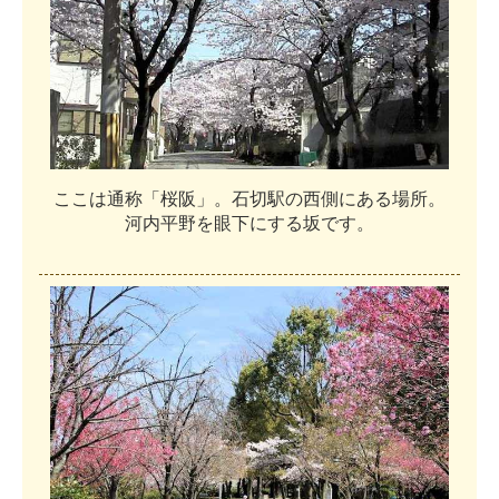
こ
こ
は
通
称
「
桜
阪
」
。
石
切
駅
の
西
側
に
あ
る
場
所
。
河
内
平
野
を
眼
下
に
す
る
坂
で
す
。