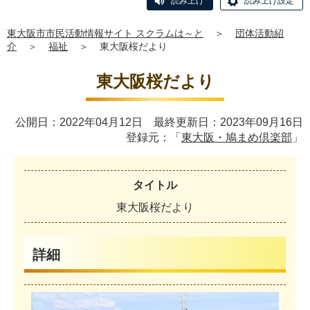
読み上げ
読み上げ設定
東大阪市市民活動情報サイト スクラムは～と
＞
団体活動紹
介
＞
福祉
＞
東大阪桜だより
東大阪桜だより
公開日：2022年04月12日 最終更新日：2023年09月16日
登録元：「
東大阪・鳩まめ倶楽部
」
タイトル
東
大
阪
桜
だ
よ
り
詳細