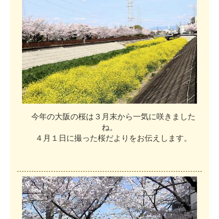
今
年
の
大
阪
の
桜
は
３
月
末
か
ら
一
気
に
咲
き
ま
し
た
ね
。
４
月
１
日
に
撮
っ
た
桜
だ
よ
り
を
お
伝
え
し
ま
す
。