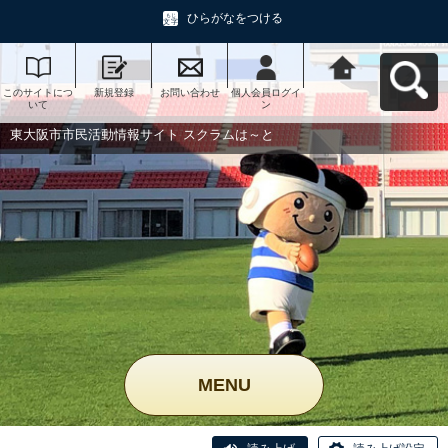
ひらがなをつける
このサイトにつ
新規登録
お問い合わせ
個人会員ログイ
東大阪市市民活
いて
ン
動情報サイト ス
クラムは～とへ
戻る
東大阪市市民活動情報サイト スクラムは～と
MENU