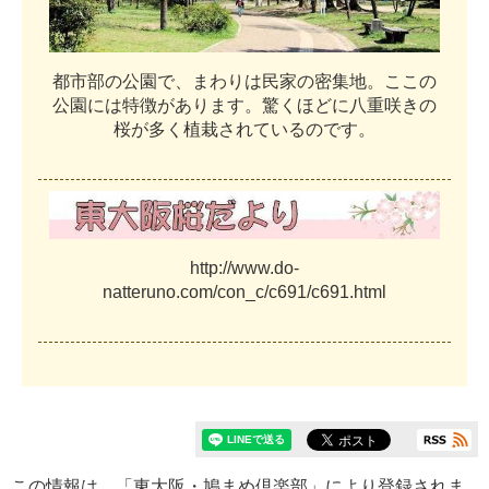
都
市
部
の
公
園
で
、
ま
わ
り
は
民
家
の
密
集
地
。
こ
こ
の
公
園
に
は
特
徴
が
あ
り
ま
す
。
驚
く
ほ
ど
に
八
重
咲
き
の
桜
が
多
く
植
栽
さ
れ
て
い
る
の
で
す
。
h
t
t
p
:
/
/
w
w
w
.
d
o
-
n
a
t
t
e
r
u
n
o
.
c
o
m
/
c
o
n
_
c
/
c
6
9
1
/
c
6
9
1
.
h
t
m
l
この情報は、「
東大阪・鳩まめ倶楽部
」により登録されま