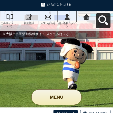
ひらがなをつける
このサイトにつ
新規登録
お問い合わせ
個人会員ログイ
東大阪市市民活
いて
ン
動情報サイト ス
クラムは～とへ
戻る
東大阪市市民活動情報サイト スクラムは～と
MENU