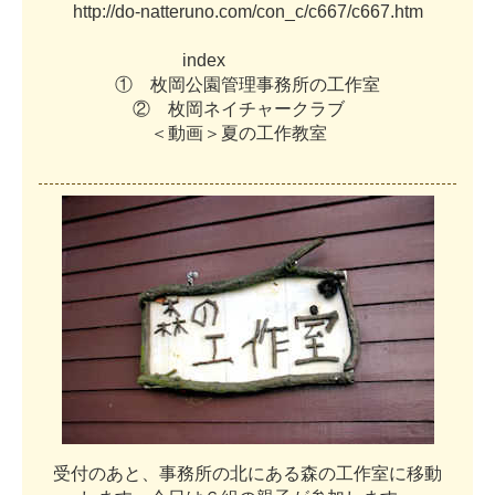
h
t
t
p
:
/
/
d
o
-
n
a
t
t
e
r
u
n
o
.
c
o
m
/
c
o
n
_
c
/
c
6
6
7
/
c
6
6
7
.
h
t
m
i
n
d
e
x
①
枚
岡
公
園
管
理
事
務
所
の
工
作
室
②
枚
岡
ネ
イ
チ
ャ
ー
ク
ラ
ブ
＜
動
画
＞
夏
の
工
作
教
室
受
付
の
あ
と
、
事
務
所
の
北
に
あ
る
森
の
工
作
室
に
移
動