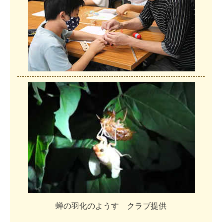
蝉
の
羽
化
の
よ
う
す
ク
ラ
ブ
提
供