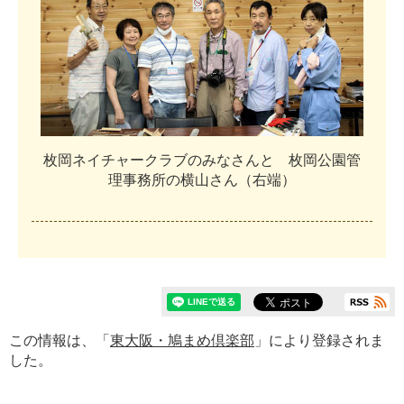
枚
岡
ネ
イ
チ
ャ
ー
ク
ラ
ブ
の
み
な
さ
ん
と
枚
岡
公
園
管
理
事
務
所
の
横
山
さ
ん
（
右
端
）
この情報は、「
東大阪・鳩まめ倶楽部
」により登録されま
した。