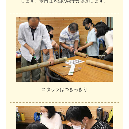
し
ま
す
。
今
日
は
６
組
の
親
子
が
参
加
し
ま
す
。
ス
タ
ッ
フ
は
つ
き
っ
き
り