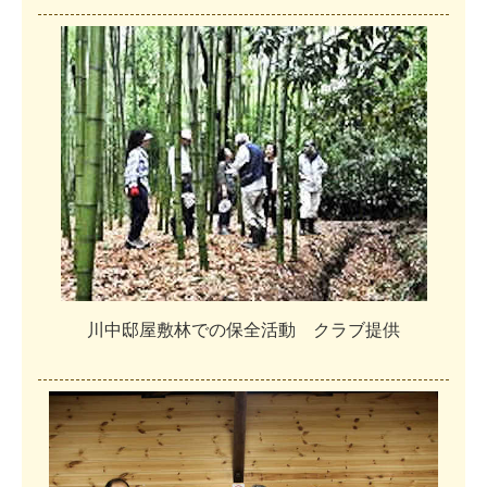
川
中
邸
屋
敷
林
で
の
保
全
活
動
ク
ラ
ブ
提
供