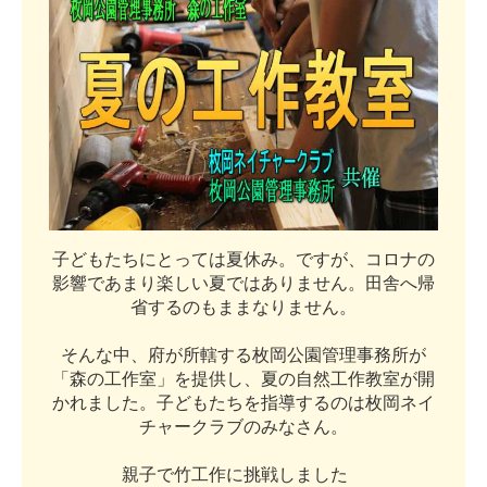
子
ど
も
た
ち
に
と
っ
て
は
夏
休
み
。
で
す
が
、
コ
ロ
ナ
の
影
響
で
あ
ま
り
楽
し
い
夏
で
は
あ
り
ま
せ
ん
。
田
舎
へ
帰
省
す
る
の
も
ま
ま
な
り
ま
せ
ん
。
そ
ん
な
中
、
府
が
所
轄
す
る
枚
岡
公
園
管
理
事
務
所
が
「
森
の
工
作
室
」
を
提
供
し
、
夏
の
自
然
工
作
教
室
が
開
か
れ
ま
し
た
。
子
ど
も
た
ち
を
指
導
す
る
の
は
枚
岡
ネ
イ
チ
ャ
ー
ク
ラ
ブ
の
み
な
さ
ん
。
親
子
で
竹
工
作
に
挑
戦
し
ま
し
た