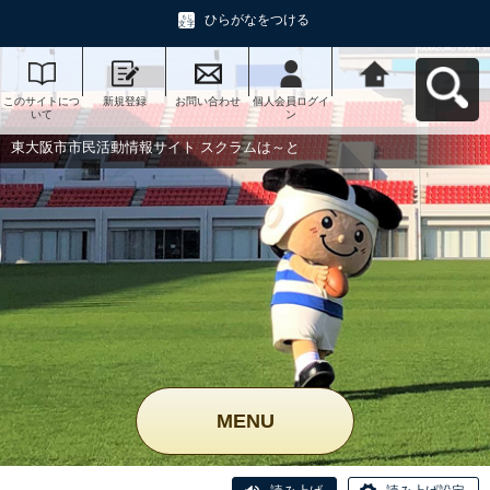
ひらがなをつける
このサイトにつ
新規登録
お問い合わせ
個人会員ログイ
東大阪市市民活
いて
ン
動情報サイト ス
クラムは～とへ
戻る
東大阪市市民活動情報サイト スクラムは～と
MENU