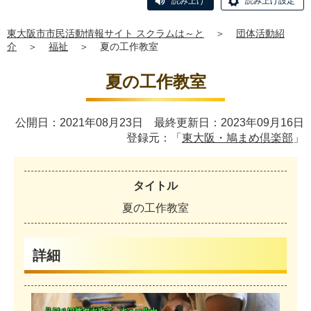
読み上げ
読み上げ設定
東大阪市市民活動情報サイト スクラムは～と
＞
団体活動紹
介
＞
福祉
＞
夏の工作教室
夏の工作教室
公開日：2021年08月23日 最終更新日：2023年09月16日
登録元：「
東大阪・鳩まめ倶楽部
」
タイトル
夏
の
工
作
教
室
詳細