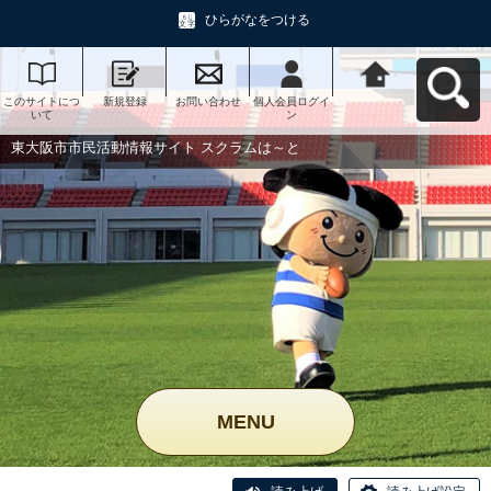
ひらがなをつける
このサイトにつ
新規登録
お問い合わせ
個人会員ログイ
東大阪市市民活
いて
ン
動情報サイト ス
クラムは～とへ
戻る
東大阪市市民活動情報サイト スクラムは～と
MENU