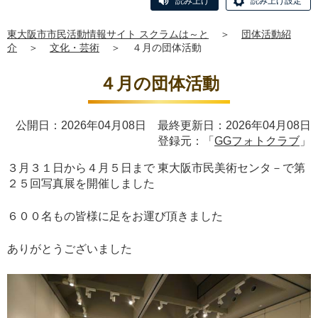
読み上げ
読み上げ設定
東大阪市市民活動情報サイト スクラムは～と
＞
団体活動紹
介
＞
文化・芸術
＞
４月の団体活動
４月の団体活動
公開日：2026年04月08日 最終更新日：2026年04月08日
登録元：「
GGフォトクラブ
」
３月３１日から４月５日まで 東大阪市民美術センタ－で第
２５回写真展を開催しました
６００名もの皆様に足をお運び頂きました
ありがとうございました