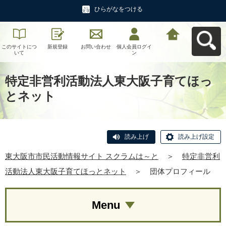
ひらがなをつける
このサイトにつ
新規登録
お問い合わせ
個人会員ログイ
東大阪市市民活
いて
ン
動情報サイト ス
クラムは～とへ
戻る
特定非営利活動法人東大阪子育てほっ
とネット
読み上げ
読み上げ設定
東大阪市市民活動情報サイト スクラムは～と
＞
特定非営利
活動法人東大阪子育てほっとネット
＞
団体プロフィール
Menu