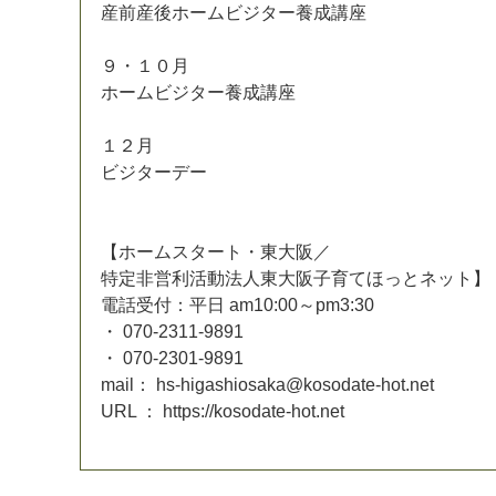
産
前
産
後
ホ
ー
ム
ビ
ジ
タ
ー
養
成
講
座
９
・
１
０
月
ホ
ー
ム
ビ
ジ
タ
ー
養
成
講
座
１
２
月
ビ
ジ
タ
ー
デ
ー
【
ホ
ー
ム
ス
タ
ー
ト
・
東
大
阪
／
特
定
非
営
利
活
動
法
人
東
大
阪
子
育
て
ほ
っ
と
ネ
ッ
ト
】
電
話
受
付
：
平
日
a
m
1
0
:
0
0
～
p
m
3
:
3
0
・
0
7
0
-
2
3
1
1
-
9
8
9
1
・
0
7
0
-
2
3
0
1
-
9
8
9
1
m
a
i
l
：
h
s
-
h
i
g
a
s
h
i
o
s
a
k
a
@
k
o
s
o
d
a
t
e
-
h
o
t
.
n
e
t
U
R
L
：
h
t
t
p
s
:
/
/
k
o
s
o
d
a
t
e
-
h
o
t
.
n
e
t