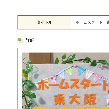
タイトル
ホ
ー
ム
ス
タ
ー
ト
・
詳細
マイメディア検索