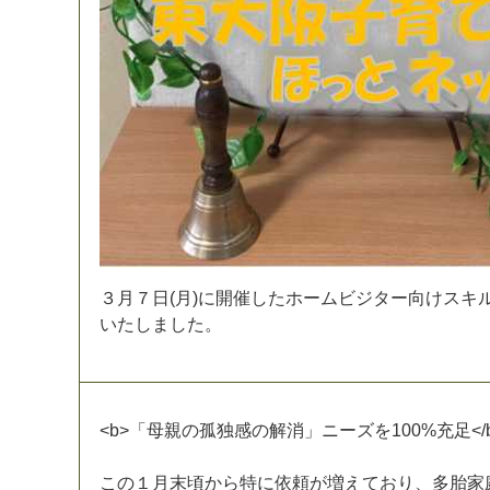
３
月
７
日
(
月
)
に
開
催
し
た
ホ
ー
ム
ビ
ジ
タ
ー
向
け
ス
キ
い
た
し
ま
し
た
。
<
b
>
「
母
親
の
孤
独
感
の
解
消
」
ニ
ー
ズ
を
1
0
0
%
充
足
<
/
こ
の
１
月
末
頃
か
ら
特
に
依
頼
が
増
え
て
お
り
、
多
胎
家