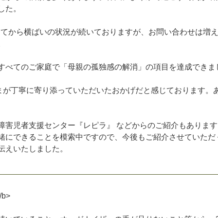
し
た
。
っ
て
か
ら
横
ば
い
の
状
況
が
続
い
て
お
り
ま
す
が
、
お
問
い
合
わ
せ
は
増
。
す
べ
て
の
ご
家
庭
で
「
母
親
の
孤
独
感
の
解
消
」
の
項
目
を
達
成
で
き
ま
ま
が
丁
寧
に
寄
り
添
っ
て
い
た
だ
い
た
お
か
げ
だ
と
感
じ
て
お
り
ま
す
。
障
害
児
者
支
援
セ
ン
タ
ー
『
レ
ピ
ラ
』
な
ど
か
ら
の
ご
紹
介
も
あ
り
ま
す
緒
に
で
き
る
こ
と
を
模
索
中
で
す
の
で
、
今
後
も
ご
紹
介
さ
せ
て
い
た
だ
伝
え
い
た
し
ま
し
た
。
/
b
>