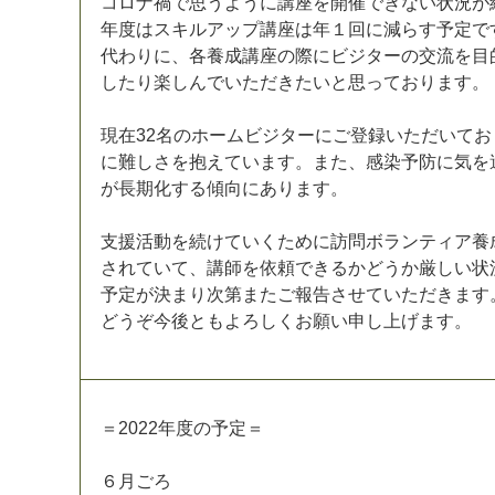
コ
ロ
ナ
禍
で
思
う
よ
う
に
講
座
を
開
催
で
き
な
い
状
況
が
年
度
は
ス
キ
ル
ア
ッ
プ
講
座
は
年
１
回
に
減
ら
す
予
定
で
代
わ
り
に
、
各
養
成
講
座
の
際
に
ビ
ジ
タ
ー
の
交
流
を
目
し
た
り
楽
し
ん
で
い
た
だ
き
た
い
と
思
っ
て
お
り
ま
す
。
現
在
3
2
名
の
ホ
ー
ム
ビ
ジ
タ
ー
に
ご
登
録
い
た
だ
い
て
お
に
難
し
さ
を
抱
え
て
い
ま
す
。
ま
た
、
感
染
予
防
に
気
を
が
長
期
化
す
る
傾
向
に
あ
り
ま
す
。
支
援
活
動
を
続
け
て
い
く
た
め
に
訪
問
ボ
ラ
ン
テ
ィ
ア
養
さ
れ
て
い
て
、
講
師
を
依
頼
で
き
る
か
ど
う
か
厳
し
い
状
予
定
が
決
ま
り
次
第
ま
た
ご
報
告
さ
せ
て
い
た
だ
き
ま
す
ど
う
ぞ
今
後
と
も
よ
ろ
し
く
お
願
い
申
し
上
げ
ま
す
。
＝
2
0
2
2
年
度
の
予
定
＝
６
月
ご
ろ