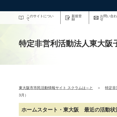
サイト内検索
このサイトについ
新規登
お問い合わ
て
録
せ
特定非営利活動法人東大阪
東大阪市市民活動情報サイト スクラムは～と
＞
特定非
3月）
ホームスタート・東大阪 最近の活動状況