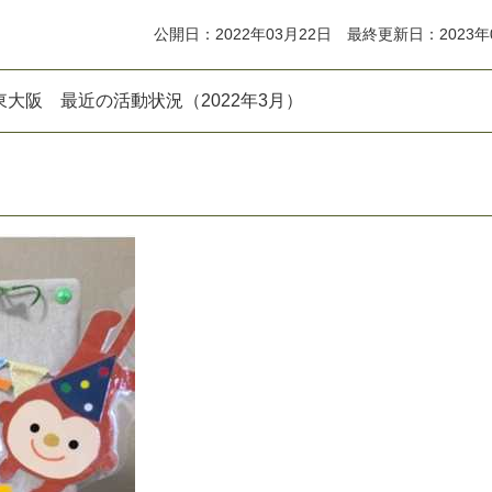
公開日：2022年03月22日 最終更新日：2023年
東
大
阪
最
近
の
活
動
状
況
（
2
0
2
2
年
3
月
）