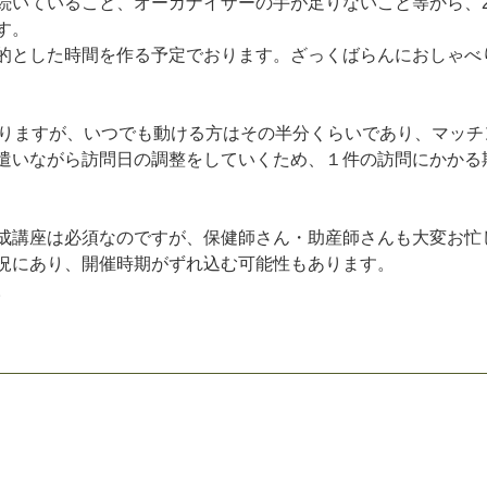
続
い
て
い
る
こ
と
、
オ
ー
ガ
ナ
イ
ザ
ー
の
手
が
足
り
な
い
こ
と
等
か
ら
、
す
。
的
と
し
た
時
間
を
作
る
予
定
で
お
り
ま
す
。
ざ
っ
く
ば
ら
ん
に
お
し
ゃ
べ
り
ま
す
が
、
い
つ
で
も
動
け
る
方
は
そ
の
半
分
く
ら
い
で
あ
り
、
マ
ッ
チ
遣
い
な
が
ら
訪
問
日
の
調
整
を
し
て
い
く
た
め
、
１
件
の
訪
問
に
か
か
る
成
講
座
は
必
須
な
の
で
す
が
、
保
健
師
さ
ん
・
助
産
師
さ
ん
も
大
変
お
忙
況
に
あ
り
、
開
催
時
期
が
ず
れ
込
む
可
能
性
も
あ
り
ま
す
。
。