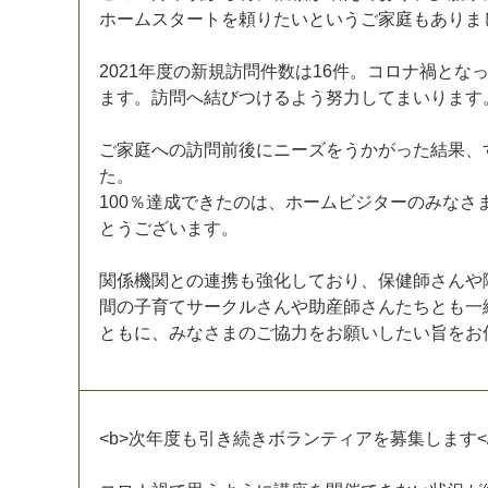
ホ
ー
ム
ス
タ
ー
ト
を
頼
り
た
い
と
い
う
ご
家
庭
も
あ
り
ま
2
0
2
1
年
度
の
新
規
訪
問
件
数
は
1
6
件
。
コ
ロ
ナ
禍
と
な
ま
す
。
訪
問
へ
結
び
つ
け
る
よ
う
努
力
し
て
ま
い
り
ま
す
ご
家
庭
へ
の
訪
問
前
後
に
ニ
ー
ズ
を
う
か
が
っ
た
結
果
、
た
。
1
0
0
％
達
成
で
き
た
の
は
、
ホ
ー
ム
ビ
ジ
タ
ー
の
み
な
さ
と
う
ご
ざ
い
ま
す
。
関
係
機
関
と
の
連
携
も
強
化
し
て
お
り
、
保
健
師
さ
ん
や
間
の
子
育
て
サ
ー
ク
ル
さ
ん
や
助
産
師
さ
ん
た
ち
と
も
一
と
も
に
、
み
な
さ
ま
の
ご
協
力
を
お
願
い
し
た
い
旨
を
お
<
b
>
次
年
度
も
引
き
続
き
ボ
ラ
ン
テ
ィ
ア
を
募
集
し
ま
す
<