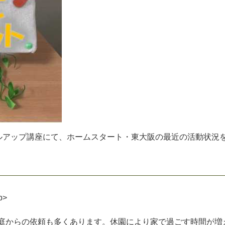
ル
ア
ッ
プ
講
座
に
て
、
ホ
ー
ム
ス
タ
ー
ト
・
東
大
阪
の
最
近
の
活
動
状
況
b
>
庭
か
ら
の
依
頼
も
多
く
あ
り
ま
す
。
休
園
に
よ
り
家
で
過
ご
す
時
間
が
増