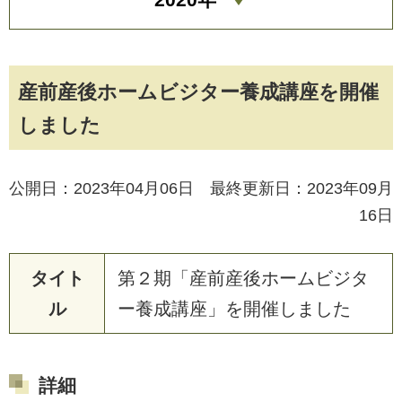
産前産後ホームビジター養成講座を開催
しました
公開日：2023年04月06日 最終更新日：2023年09月
16日
タイト
第
２
期
「
産
前
産
後
ホ
ー
ム
ビ
ジ
タ
ル
ー
養
成
講
座
」
を
開
催
し
ま
し
た
詳細