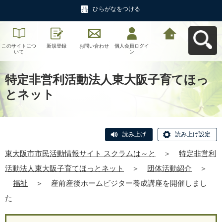
ひらがなをつける
このサイトにつ
新規登録
お問い合わせ
個人会員ログイ
東大阪市市民活
いて
ン
動情報サイト ス
クラムは～とへ
戻る
特定非営利活動法人東大阪子育てほっ
とネット
読み上げ
読み上げ設定
東大阪市市民活動情報サイト スクラムは～と
＞
特定非営利
活動法人東大阪子育てほっとネット
＞
団体活動紹介
＞
福祉
＞
産前産後ホームビジター養成講座を開催しまし
た