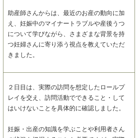
助
産
師
さ
ん
か
ら
は
、
最
近
の
お
産
の
動
向
に
加
え
、
妊
娠
中
の
マ
イ
ナ
ー
ト
ラ
ブ
ル
や
産
後
う
つ
に
つ
い
て
学
び
な
が
ら
、
さ
ま
ざ
ま
な
背
景
を
持
つ
妊
婦
さ
ん
に
寄
り
添
う
視
点
を
教
え
て
い
た
だ
き
ま
し
た
。
２
日
目
は
、
実
際
の
訪
問
を
想
定
し
た
ロ
ー
ル
プ
レ
イ
を
交
え
、
訪
問
活
動
で
で
き
る
こ
と
・
し
て
は
い
け
な
い
こ
と
を
具
体
的
に
確
認
し
ま
し
た
。
妊
娠
・
出
産
の
知
識
を
学
ぶ
こ
と
や
利
用
者
さ
ん