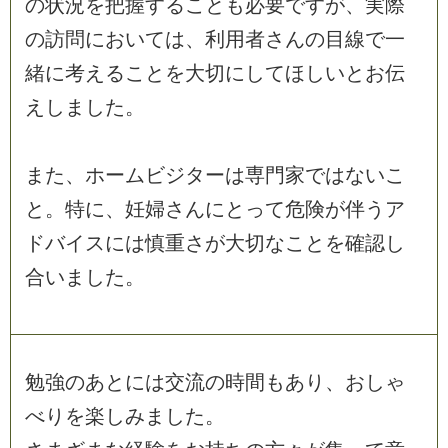
の
状
況
を
把
握
す
る
こ
と
も
必
要
で
す
が
、
実
際
の
訪
問
に
お
い
て
は
、
利
用
者
さ
ん
の
目
線
で
一
緒
に
考
え
る
こ
と
を
大
切
に
し
て
ほ
し
い
と
お
伝
え
し
ま
し
た
。
ま
た
、
ホ
ー
ム
ビ
ジ
タ
ー
は
専
門
家
で
は
な
い
こ
と
。
特
に
、
妊
婦
さ
ん
に
と
っ
て
危
険
が
伴
う
ア
ド
バ
イ
ス
に
は
慎
重
さ
が
大
切
な
こ
と
を
確
認
し
合
い
ま
し
た
。
勉
強
の
あ
と
に
は
交
流
の
時
間
も
あ
り
、
お
し
ゃ
べ
り
を
楽
し
み
ま
し
た
。