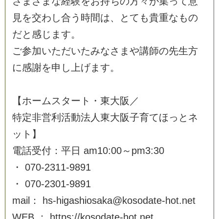
さ
ま
ざ
ま
な
経
験
を
お
持
ち
の
方
々
が
集
っ
て
意
見
を
交
わ
し
合
う
時
間
は
、
と
て
も
貴
重
な
も
の
だ
と
感
じ
ま
す
。
ご
参
加
い
た
だ
い
た
み
な
さ
ま
や
講
師
の
先
生
方
に
感
謝
を
申
し
上
げ
ま
す
。
【
ホ
ー
ム
ス
タ
ー
ト
・
東
大
阪
／
特
定
非
営
利
活
動
法
人
東
大
阪
子
育
て
ほ
っ
と
ネ
ッ
ト
】
電
話
受
付
：
平
日
a
m
1
0
:
0
0
～
p
m
3
:
3
0
・
0
7
0
-
2
3
1
1
-
9
8
9
1
・
0
7
0
-
2
3
0
1
-
9
8
9
1
m
a
i
l
：
h
s
-
h
i
g
a
s
h
i
o
s
a
k
a
@
k
o
s
o
d
a
t
e
-
h
o
t
.
n
e
t
W
E
B
：
h
t
t
p
s
:
/
/
k
o
s
o
d
a
t
e
-
h
o
t
.
n
e
t