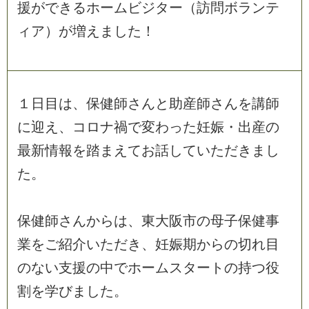
援
が
で
き
る
ホ
ー
ム
ビ
ジ
タ
ー
（
訪
問
ボ
ラ
ン
テ
ィ
ア
）
が
増
え
ま
し
た
！
１
日
目
は
、
保
健
師
さ
ん
と
助
産
師
さ
ん
を
講
師
に
迎
え
、
コ
ロ
ナ
禍
で
変
わ
っ
た
妊
娠
・
出
産
の
最
新
情
報
を
踏
ま
え
て
お
話
し
て
い
た
だ
き
ま
し
た
。
保
健
師
さ
ん
か
ら
は
、
東
大
阪
市
の
母
子
保
健
事
業
を
ご
紹
介
い
た
だ
き
、
妊
娠
期
か
ら
の
切
れ
目
の
な
い
支
援
の
中
で
ホ
ー
ム
ス
タ
ー
ト
の
持
つ
役
割
を
学
び
ま
し
た
。