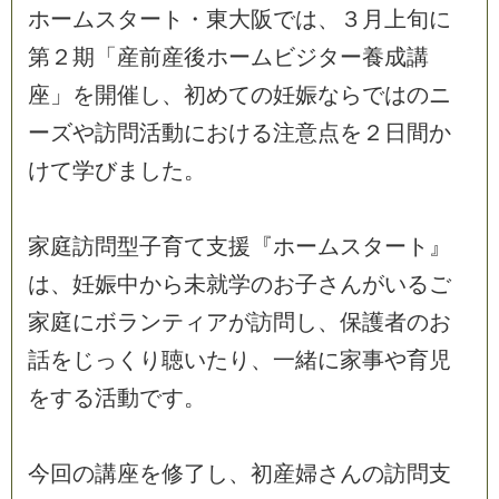
ホ
ー
ム
ス
タ
ー
ト
・
東
大
阪
で
は
、
３
月
上
旬
に
第
２
期
「
産
前
産
後
ホ
ー
ム
ビ
ジ
タ
ー
養
成
講
座
」
を
開
催
し
、
初
め
て
の
妊
娠
な
ら
で
は
の
ニ
ー
ズ
や
訪
問
活
動
に
お
け
る
注
意
点
を
２
日
間
か
け
て
学
び
ま
し
た
。
家
庭
訪
問
型
子
育
て
支
援
『
ホ
ー
ム
ス
タ
ー
ト
』
は
、
妊
娠
中
か
ら
未
就
学
の
お
子
さ
ん
が
い
る
ご
家
庭
に
ボ
ラ
ン
テ
ィ
ア
が
訪
問
し
、
保
護
者
の
お
話
を
じ
っ
く
り
聴
い
た
り
、
一
緒
に
家
事
や
育
児
を
す
る
活
動
で
す
。
今
回
の
講
座
を
修
了
し
、
初
産
婦
さ
ん
の
訪
問
支