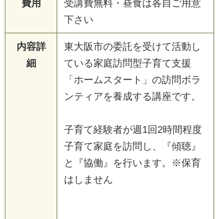
費用
受
講
費
無
料
・
昼
食
は
各
自
ご
用
意
下
さ
い
内容詳
東
大
阪
市
の
委
託
を
受
け
て
活
動
し
細
て
い
る
家
庭
訪
問
型
子
育
て
支
援
「
ホ
ー
ム
ス
タ
ー
ト
」
の
訪
問
ボ
ラ
ン
テ
ィ
ア
を
養
成
す
る
講
座
で
す
。
子
育
て
経
験
者
が
週
1
回
2
時
間
程
度
子
育
て
家
庭
を
訪
問
し
、
『
傾
聴
』
と
『
協
働
』
を
行
い
ま
す
。
※
保
育
は
し
ま
せ
ん