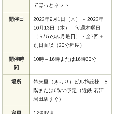
て
ほ
っ
と
ネ
ッ
ト
開催日
2
0
2
2
年
9
月
1
日
（
木
）
～
2
0
2
2
年
1
0
月
1
3
日
（
木
）
毎
週
木
曜
日
（
９
/
５
の
み
月
曜
日
）
・
全
7
回
＋
別
日
面
談
（
2
0
分
程
度
）
開催時
1
0
時
～
1
6
時
ま
た
は
1
6
時
3
0
分
間
場所
希
来
里
（
き
ら
り
）
ビ
ル
施
設
棟
5
階
ま
た
は
6
階
の
予
定
（
近
鉄
若
江
岩
田
駅
す
ぐ
）
定員
1
2
名
程
度