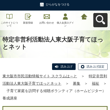
ひらがなをつける
このサイトにつ
新規登録
お問い合わせ
個人会員ログイ
東大阪市市民活
いて
ン
動情報サイト ス
クラムは～とへ
戻る
特定非営利活動法人東大阪子育てほっ
とネット
読み上げ
読み上げ設定
東大阪市市民活動情報サイト スクラムは～と
＞
特定非営利
活動法人東大阪子育てほっとネット
＞
募集
＞
福祉
＞
子育て家庭を訪問する傾聴ボランティア（ホームビジター）
養成講座