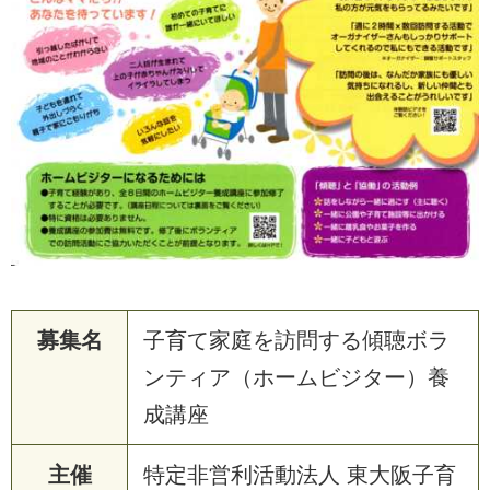
募集名
子育て家庭を訪問する傾聴ボラ
ンティア（ホームビジター）養
成講座
主催
特
定
非
営
利
活
動
法
人
東
大
阪
子
育