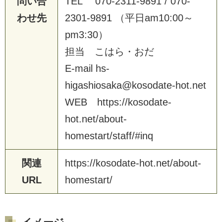
問い合
T
E
L
0
7
0
-
2
3
1
1
-
9
8
9
1
/
0
7
0
-
わせ先
2
3
0
1
-
9
8
9
1
（
平
日
a
m
1
0
:
0
0
～
p
m
3
:
3
0
）
担
当
こ
は
ら
・
お
だ
E
-
m
a
i
l
h
s
-
h
i
g
a
s
h
i
o
s
a
k
a
@
k
o
s
o
d
a
t
e
-
h
o
t
.
n
e
t
W
E
B
h
t
t
p
s
:
/
/
k
o
s
o
d
a
t
e
-
h
o
t
.
n
e
t
/
a
b
o
u
t
-
h
o
m
e
s
t
a
r
t
/
s
t
a
f
f
/
#
i
n
q
関連
h
t
t
p
s
:
/
/
k
o
s
o
d
a
t
e
-
h
o
t
.
n
e
t
/
a
b
o
u
t
-
URL
h
o
m
e
s
t
a
r
t
/