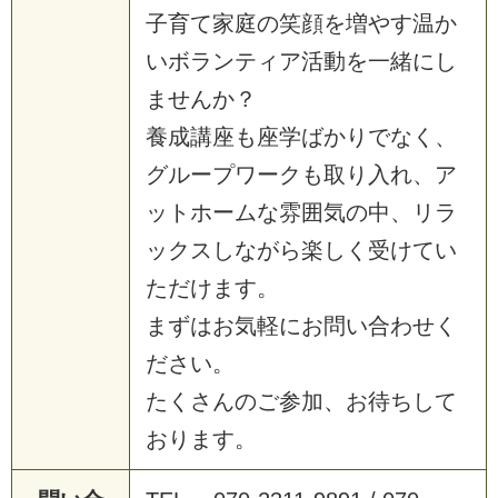
子
育
て
家
庭
の
笑
顔
を
増
や
す
温
か
い
ボ
ラ
ン
テ
ィ
ア
活
動
を
一
緒
に
し
ま
せ
ん
か
？
養
成
講
座
も
座
学
ば
か
り
で
な
く
、
グ
ル
ー
プ
ワ
ー
ク
も
取
り
入
れ
、
ア
ッ
ト
ホ
ー
ム
な
雰
囲
気
の
中
、
リ
ラ
ッ
ク
ス
し
な
が
ら
楽
し
く
受
け
て
い
た
だ
け
ま
す
。
ま
ず
は
お
気
軽
に
お
問
い
合
わ
せ
く
だ
さ
い
。
た
く
さ
ん
の
ご
参
加
、
お
待
ち
し
て
お
り
ま
す
。