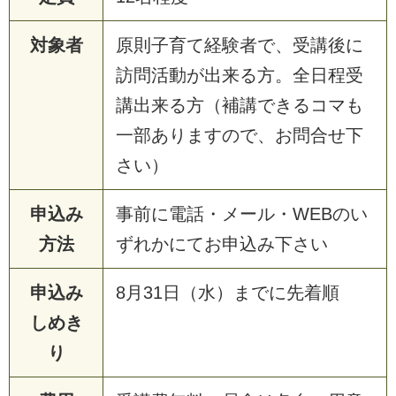
対象者
原
則
子
育
て
経
験
者
で
、
受
講
後
に
訪
問
活
動
が
出
来
る
方
。
全
日
程
受
講
出
来
る
方
（
補
講
で
き
る
コ
マ
も
一
部
あ
り
ま
す
の
で
、
お
問
合
せ
下
さ
い
）
申込み
事
前
に
電
話
・
メ
ー
ル
・
W
E
B
の
い
方法
ず
れ
か
に
て
お
申
込
み
下
さ
い
申込み
8
月
3
1
日
（
水
）
ま
で
に
先
着
順
しめき
り