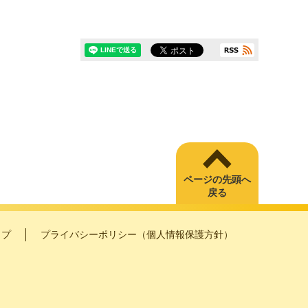
ページの先頭へ
戻る
ップ
プライバシーポリシー（個人情報保護方針）