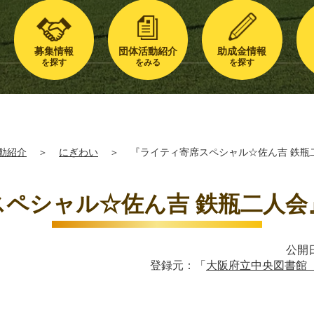
募集情報
団体活動紹介
助成金情報
を探す
をみる
を探す
動紹介
＞
にぎわい
＞
『ライティ寄席スペシャル☆佐ん吉 鉄瓶
スペシャル☆佐ん吉 鉄瓶二人会
公開日
登録元：「
大阪府立中央図書館