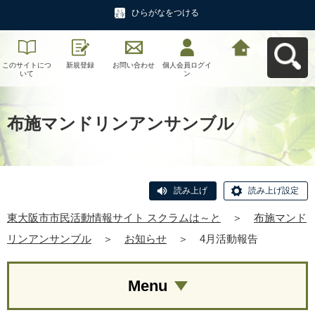
ひらがなをつける
このサイトにつ
新規登録
お問い合わせ
個人会員ログイ
東大阪市市民活
いて
ン
動情報サイト ス
クラムは～とへ
戻る
布施マンドリンアンサンブル
読み上げ
読み上げ設定
東大阪市市民活動情報サイト スクラムは～と
＞
布施マンド
リンアンサンブル
＞
お知らせ
＞
4月活動報告
Menu