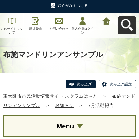
ひらがなをつける
このサイトにつ
新規登録
お問い合わせ
個人会員ログイ
東大阪市市民活
いて
ン
動情報サイト ス
クラムは～とへ
戻る
布施マンドリンアンサンブル
読み上げ
読み上げ設定
東大阪市市民活動情報サイト スクラムは～と
＞
布施マンド
リンアンサンブル
＞
お知らせ
＞
7月活動報告
Menu