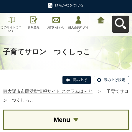
ひらがなをつける
このサイトにつ
新規登録
お問い合わせ
個人会員ログイ
東大阪市市民活
いて
ン
動情報サイト ス
クラムは～とへ
戻る
子育てサロン つくしっこ
読み上げ
読み上げ設定
東大阪市市民活動情報サイト スクラムは～と
＞
子育てサロ
ン つくしっこ
Menu