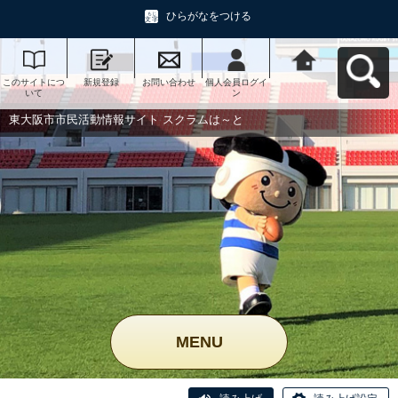
ひらがなをつける
このサイトにつ
新規登録
お問い合わせ
個人会員ログイ
東大阪市市民活
いて
ン
動情報サイト ス
クラムは～とへ
戻る
東大阪市市民活動情報サイト スクラムは～と
MENU