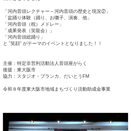
「河内音頭レクチャー～河内音頭の歴史と現況②」
「盆踊り体験（踊り、お囃子、演奏、他」
「河内音頭（枕）メドレー」
「成果発表（笑龍会）」
「河内音頭総踊り」
と "笑顔" がテーマのイベントとなりました！！
主催：特定非営利活動法人音頭座がらく
後援：東大阪市
協力：スタジオ・ブランカ、だいとうFM
令和８年度東大阪市地域まちづくり活動助成金事業