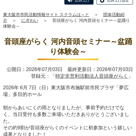
読み上げ
読み上げ設定
東大阪市市民活動情報サイト スクラムは～と
＞
団体活動紹
介
＞
にぎわい
＞
音頭座がらく 河内音頭セミナー～盆踊り
体験会～
音頭座がらく 河内音頭セミナー～盆踊
り体験会～
公開日：2026年07月03日 最終更新日：2026年07月03日
登録元：「
特定非営利活動法人音頭座がらく
」
2026年 6月 7日（日）東大阪市布施駅前市民プラザ「夢広
場」多目的ホール
朝からあいにくの雨となりましたが、事前予約だけでな
く、当日受付も多数ご来場いただきありがとうございまし
た。
その約9割が音頭座がらくのイベントに初参加という嬉しい
成果となりました！