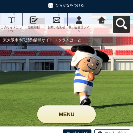
ひらがなをつける
このサイトにつ
新規登録
お問い合わせ
個人会員ログイ
東大阪市市民活
いて
ン
動情報サイト ス
クラムは～とへ
戻る
東大阪市市民活動情報サイト スクラムは～と
MENU