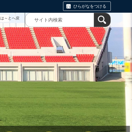
ひらがなをつける
ムは～とへ戻