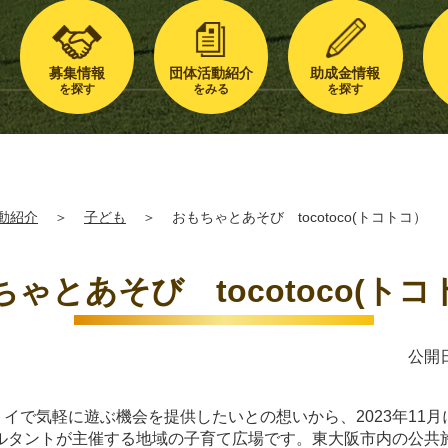
募集情報
団体活動紹介
助成金情報
を探す
をみる
を探す
動紹介
＞
子ども
＞
おもちゃとあそび tocotoco(トコトコ）
ゃとあそび tocotoco(ト
公開日
ッドトイで気軽に遊ぶ機会を提供したいとの想いから、2023年1
ルタントが主催する地域の子育て広場です。東大阪市内の公共