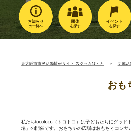
お知らせ
団体
イベント
の一覧へ
を探す
を探す
東大阪市市民活動情報サイト スクラムは～と
＞
団体活
おもち
私たちtocotoco（トコトコ）は子どもたちにグ
場」の開催です。おもちゃの広場はおもちゃコンサ