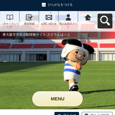
ひらがなをつける
このサイトにつ
新規登録
お問い合わせ
個人会員ログイ
東大阪市市民活
いて
ン
動情報サイト ス
クラムは～とへ
戻る
東大阪市市民活動情報サイト スクラムは～と
MENU