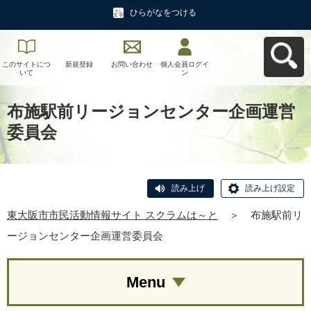
ひらがなをつける
このサイトにつ
新規登録
お問い合わせ
個人会員ログイ
東大阪市市民活
いて
ン
動情報サイト ス
クラムは～とへ
戻る
布施駅前リージョンセンター企画運営
委員会
読み上げ
読み上げ設定
東大阪市市民活動情報サイト スクラムは～と
＞
布施駅前リ
ージョンセンター企画運営委員会
Menu