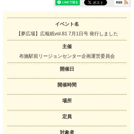
イベント名
【夢広場】広報紙vol.81 7月1日号 発行しました
主催
布
施
駅
前
リ
ー
ジ
ョ
ン
セ
ン
タ
ー
企
画
運
営
委
員
会
開催日
開催時間
場所
定員
対象者