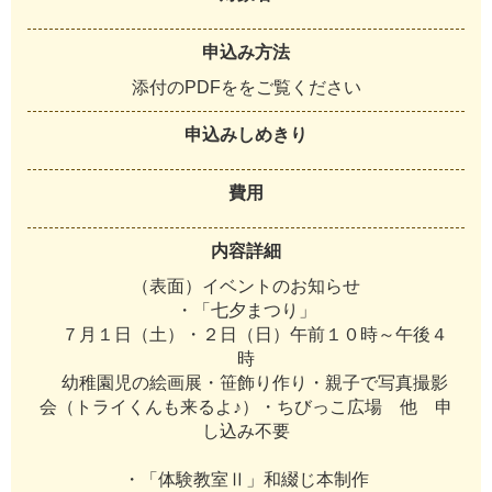
申込み方法
添
付
の
P
D
F
を
を
ご
覧
く
だ
さ
い
申込みしめきり
費用
内容詳細
（
表
面
）
イ
ベ
ン
ト
の
お
知
ら
せ
・
「
七
夕
ま
つ
り
」
７
月
１
日
（
土
）
・
２
日
（
日
）
午
前
１
０
時
～
午
後
４
時
幼
稚
園
児
の
絵
画
展
・
笹
飾
り
作
り
・
親
子
で
写
真
撮
影
会
（
ト
ラ
イ
く
ん
も
来
る
よ
♪
）
・
ち
び
っ
こ
広
場
他
申
し
込
み
不
要
・
「
体
験
教
室
Ⅱ
」
和
綴
じ
本
制
作