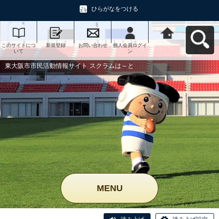
ひらがなをつける
このサイトにつ
新規登録
お問い合わせ
個人会員ログイ
東大阪市市民活
いて
ン
動情報サイト ス
クラムは～とへ
戻る
東大阪市市民活動情報サイト スクラムは～と
MENU