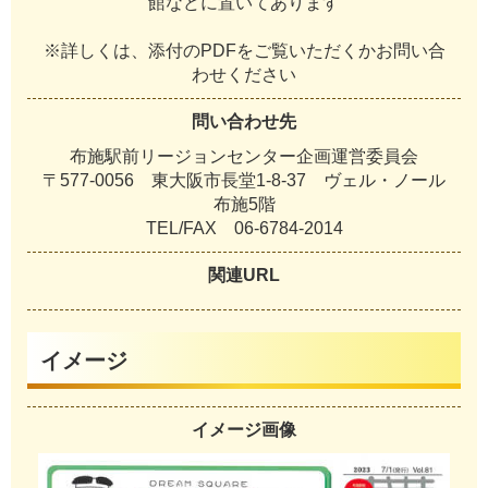
館
な
ど
に
置
い
て
あ
り
ま
す
※
詳
し
く
は
、
添
付
の
P
D
F
を
ご
覧
い
た
だ
く
か
お
問
い
合
わ
せ
く
だ
さ
い
問い合わせ先
布
施
駅
前
リ
ー
ジ
ョ
ン
セ
ン
タ
ー
企
画
運
営
委
員
会
〒
5
7
7
-
0
0
5
6
東
大
阪
市
長
堂
1
-
8
-
3
7
ヴ
ェ
ル
・
ノ
ー
ル
布
施
5
階
T
E
L
/
F
A
X
0
6
-
6
7
8
4
-
2
0
1
4
関連URL
イメージ
イメージ画像