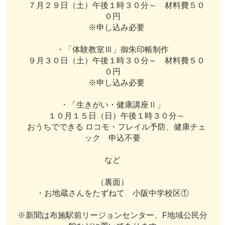
７
月
２
９
日
（
土
）
午
後
１
時
３
０
分
～
材
料
費
５
０
０
円
※
申
し
込
み
必
要
・
「
体
験
教
室
Ⅲ
」
御
朱
印
帳
制
作
９
月
３
０
日
（
土
）
午
後
１
時
３
０
分
～
材
料
費
５
０
０
円
※
申
し
込
み
必
要
・
「
生
き
が
い
・
健
康
講
座
Ⅱ
」
１
０
月
１
５
日
（
日
）
午
後
１
時
３
０
分
～
お
う
ち
で
で
き
る
ロ
コ
モ
・
フ
レ
イ
ル
予
防
、
健
康
チ
ェ
ッ
ク
申
込
不
要
な
ど
（
裏
面
）
・
お
地
蔵
さ
ん
を
た
ず
ね
て
小
阪
中
学
校
区
①
※
新
聞
は
布
施
駅
前
リ
ー
ジ
ョ
ン
セ
ン
タ
ー
、
F
地
域
公
民
分