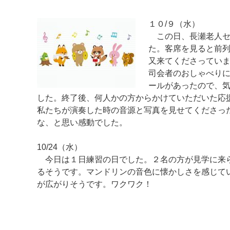
１０/９（水）
この日、長瀬老人セ
た。客席を見ると前
又来てくださってい
司会者のおしゃべり
ールがあったので、
した。終了後、何人かの方からかけていただいた応
私たちが演奏した時の音源と写真を見せてくださっ
マイメディア検索
な、と思い感動でした。
10/24（水）
今日は１日練習の日でした。２名の方が見学に来ら
るそうです。マンドリンの音色に懐かしさを感じて
が広がりそうです。ワクワク！