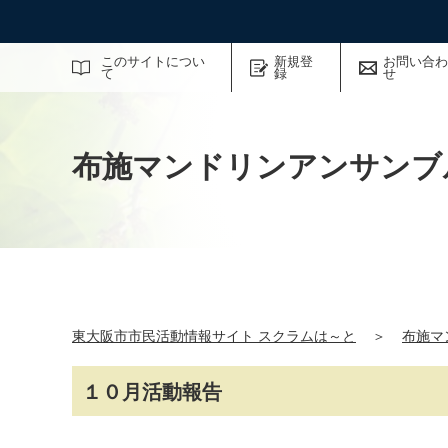
サイト内検索
このサイトについ
新規登
お問い合わ
て
録
せ
布施マンドリンアンサンブ
東大阪市市民活動情報サイト スクラムは～と
＞
布施マ
１０月活動報告