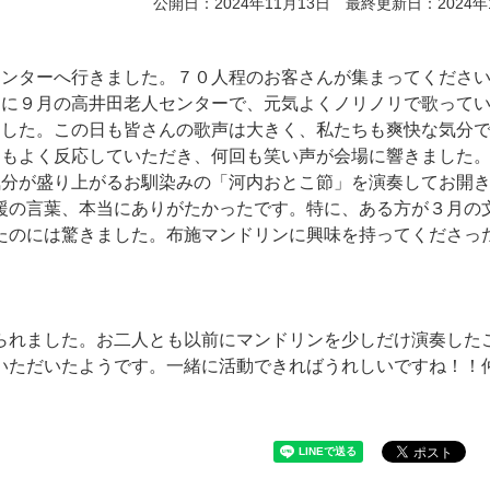
公開日：2024年11月13日 最終更新日：2024年
ンターへ行きました。７０人程のお客さんが集まってくださ
列に９月の高井田老人センターで、元気よくノリノリで歌って
ました。この日も皆さんの歌声は大きく、私たちも爽快な気分
にもよく反応していただき、何回も笑い声が会場に響きました
気分が盛り上がるお馴染みの「河内おとこ節」を演奏してお開
援の言葉、本当にありがたかったです。特に、ある方が３月の
たのには驚きました。布施マンドリンに興味を持ってくださっ
れました。お二人とも以前にマンドリンを少しだけ演奏した
いただいたようです。一緒に活動できればうれしいですね！！