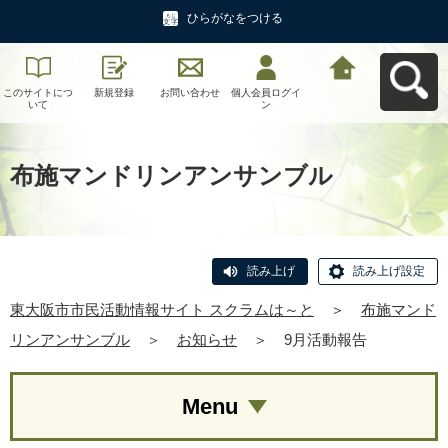
ひらがなをつける
このサイトにつ
新規登録
お問い合わせ
個人会員ログイ
東大阪市市民活
いて
ン
動情報サイト ス
クラムは～とへ
戻る
布施マンドリンアンサンブル
読み上げ
読み上げ設定
東大阪市市民活動情報サイト スクラムは～と
＞
布施マンド
リンアンサンブル
＞
お知らせ
＞
9月活動報告
Menu