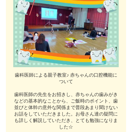
歯
科
医
師
に
よ
る
親
子
教
室
♪
赤
ち
ゃ
ん
の
口
腔
機
能
に
つ
い
て
歯
科
医
師
の
先
生
を
お
招
き
し
、
赤
ち
ゃ
ん
の
歯
み
が
き
な
ど
の
基
本
的
な
こ
と
か
ら
、
ご
飯
時
の
ポ
イ
ン
ト
、
歯
並
び
と
体
幹
の
意
外
な
関
係
ま
で
普
段
あ
ま
り
聞
け
な
い
お
話
を
し
て
い
た
だ
き
ま
し
た
。
お
母
さ
ん
達
の
疑
問
に
も
詳
し
く
解
説
し
て
い
た
だ
き
、
と
て
も
勉
強
に
な
り
ま
し
た
☆