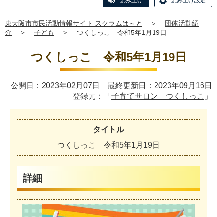
読み上げ
読み上げ設定
東大阪市市民活動情報サイト スクラムは～と
＞
団体活動紹
介
＞
子ども
＞
つくしっこ 令和5年1月19日
つくしっこ 令和5年1月19日
公開日：2023年02月07日 最終更新日：2023年09月16日
登録元：「
子育てサロン つくしっこ
」
タイトル
つ
く
し
っ
こ
令
和
5
年
1
月
1
9
日
詳細