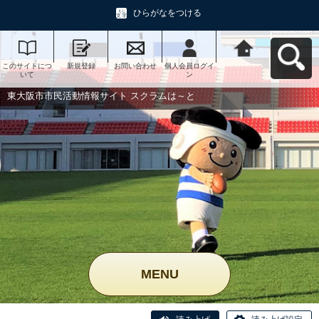
ひらがなをつける
このサイトにつ
新規登録
お問い合わせ
個人会員ログイ
東大阪市市民活
いて
ン
動情報サイト ス
クラムは～とへ
戻る
東大阪市市民活動情報サイト スクラムは～と
MENU