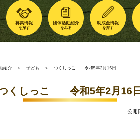
募集情報
団体活動紹介
助成金情報
を探す
をみる
を探す
動紹介
＞
子ども
＞
つくしっこ 令和5年2月16日
つくしっこ 令和5年2月16
公開日