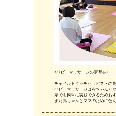
♪
ベ
ビ
ー
マ
ッ
サ
ー
ジ
の
講
習
会
♪
チ
ャ
イ
ル
ド
タ
ッ
チ
セ
ラ
ピ
ス
ト
の
ベ
ビ
ー
マ
ッ
サ
ー
ジ
は
赤
ち
ゃ
ん
と
家
で
も
簡
単
に
実
践
で
き
る
た
め
お
ま
た
赤
ち
ゃ
ん
と
マ
マ
の
た
め
に
色