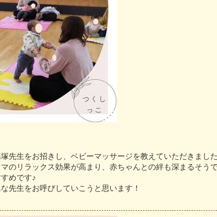
高
塚
先
生
を
お
招
き
し
、
ベ
ビ
ー
マ
ッ
サ
ー
ジ
を
教
え
て
い
た
だ
き
ま
し
マ
マ
の
リ
ラ
ッ
ク
ス
効
果
が
高
ま
り
、
赤
ち
ゃ
ん
と
の
絆
も
深
ま
る
そ
う
す
す
め
で
す
♪
ん
な
先
生
を
お
呼
び
し
て
い
こ
う
と
思
い
ま
す
！