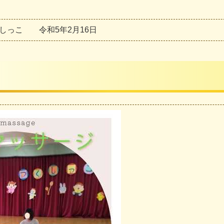
し
っ
こ
令
和
5
年
2
月
1
6
日