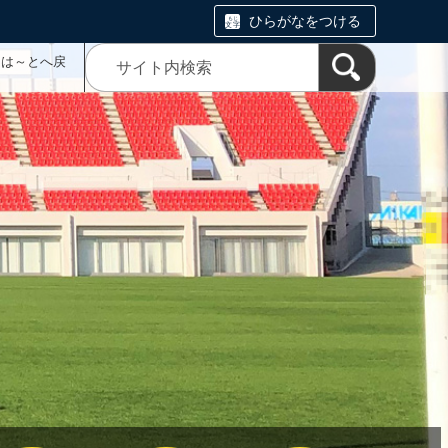
ひらがなをつける
ムは～とへ戻