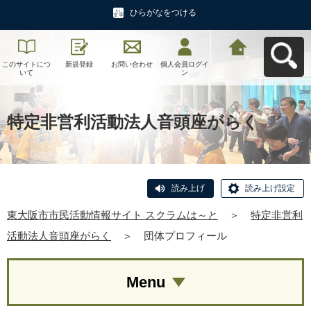
ひらがなをつける
このサイトにつ
新規登録
お問い合わせ
個人会員ログイ
東大阪市市民活
いて
ン
動情報サイト ス
クラムは～とへ
戻る
特定非営利活動法人音頭座がらく
読み上げ
読み上げ設定
東大阪市市民活動情報サイト スクラムは～と
＞
特定非営利
活動法人音頭座がらく
＞
団体プロフィール
Menu