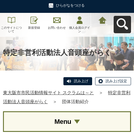
ひらがなをつける
このサイトにつ
新規登録
お問い合わせ
個人会員ログイ
東大阪市市民活
いて
ン
動情報サイト ス
クラムは～とへ
戻る
特定非営利活動法人音頭座がらく
読み上げ
読み上げ設定
東大阪市市民活動情報サイト スクラムは～と
＞
特定非営利
活動法人音頭座がらく
＞
団体活動紹介
Menu