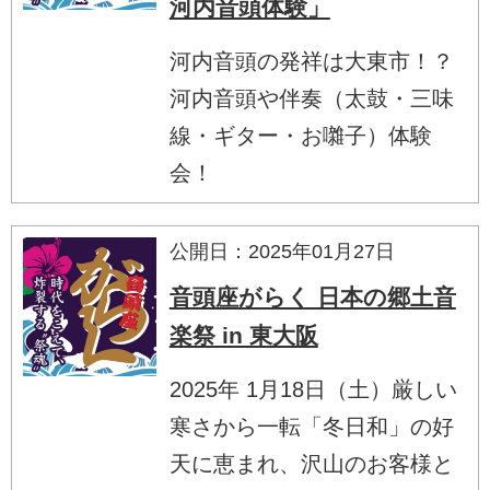
河内音頭体験」
河内音頭の発祥は大東市！？
​河内音頭や伴奏（太鼓・三味
線・ギター・お囃子）体験
会！
公開日：2025年01月27日
音頭座がらく 日本の郷土音
楽祭 in 東大阪
2025年 1月18日（土）厳しい
寒さから一転「冬日和」の好
天に恵まれ、沢山のお客様と