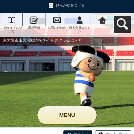
ひらがなをつける
このサイトにつ
新規登録
お問い合わせ
個人会員ログイ
東大阪市市民活
いて
ン
動情報サイト ス
クラムは～とへ
戻る
東大阪市市民活動情報サイト スクラムは～と
MENU