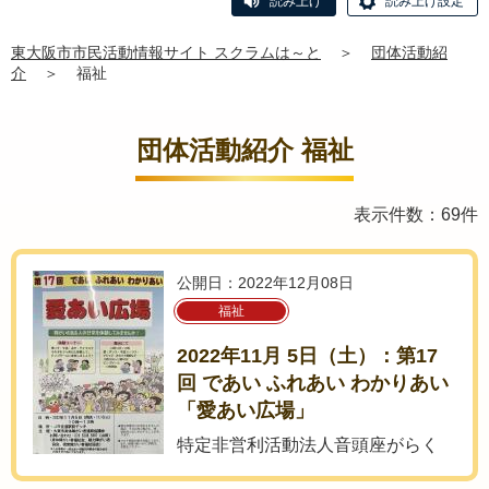
読み上げ
読み上げ設定
東大阪市市民活動情報サイト スクラムは～と
＞
団体活動紹
介
＞
福祉
団体活動紹介 福祉
表示件数：69件
公開日：2022年12月08日
福祉
2022年11月 5日（土）：第17
回 であい ふれあい わかりあい
「愛あい広場」
特定非営利活動法人音頭座がらく